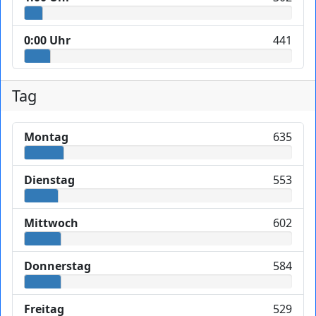
0:00 Uhr
441
Tag
Montag
635
Dienstag
553
Mittwoch
602
Donnerstag
584
Freitag
529